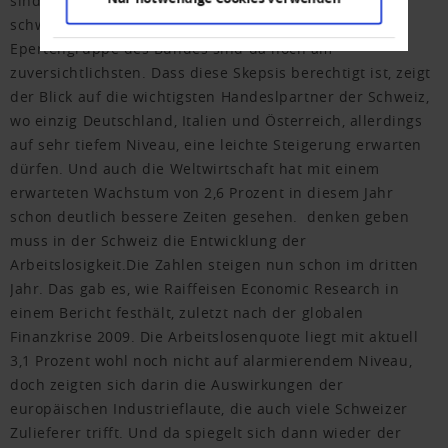
sind die die Prognoseinstitute einig, 2026 ein eher
schwieriges jahr werden. Das KOF Institut und die
Epertengruppe des Bundes sind da noch am
zuversichtlichsten. Dass diese Skepsis berechtigt ist, zeigt
der Blick auf die wichtigsten Handeslpartner der Schweiz,
wo einzig Deutschland, Italien und Österreich, allerdings
auf sehr tiefem Niveau, eine leichte Steigerung erwarten
dürfen. Und auch die Weltwirtschaft hat mit einem
erwarteten Wachstum von 2,6 Prozent in diesem Jahr
schon deutlich bessere Zeiten gesehen. denken geben
muss in der Schweiz die Entwicklung der
Arbeitslosigkeit.Die Zahlen steigen nun schon im dritten
Jahr. Das gab es, wie Raiffeisen Economic Research in
einem Bericht festhält, zuletzt nach der globalen
Finanzkrise 2009. Die Arbeitslosenquote liegt mit aktuell
3,1 Prozent wohl noch nicht auf alarmierendem Niveau,
doch zeigten sich darin die Auswirkungen der
europäischen Industrieflaute, die auch viele Schweizer
Zulieferer trifft. Und da spiegelt sich dann wieder der