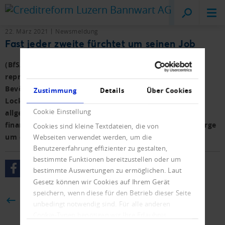
Creditreform
Luzern
22. März 2021
Newsmeldung
Fast jeder zweite fürchtet um seinen Job
(BfS/fi) Das Bundesamt für Statistik hat mit
repräsentativen Interviews der Stimmung der
Bevölkerung vor und während des ersten Corona-
Zustimmung
Details
Über Cookies
Lockdowns auf den Zahn gefühlt. Während die
Cookie Einstellung
allgemeine Zufriedenheit hoch bleibt und auch die
finanzielle Situation kaum verändert ist, steigt die Sorge
Cookies sind kleine Textdateien, die von
um den Verlust des Arbeitsplatzes.
Webseiten verwendet werden, um die
Benutzererfahrung effizienter zu gestalten,
bestimmte Funktionen bereitzustellen oder um
bestimmte Auswertungen zu ermöglichen. Laut
Gesetz können wir Cookies auf Ihrem Gerät
speichern, wenn diese für den Betrieb dieser Seite
ZURÜCK
unbedingt notwendig sind. Für alle anderen
Cookie-Typen benötigen wir Ihre Erlaubnis.