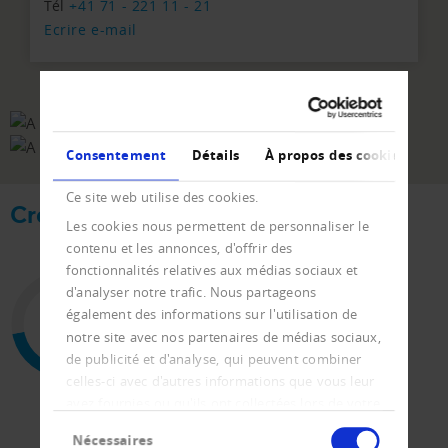
Tél
+41 71 - 221 11 - 21
Ecrire e-mail
Consentement
Détails
À propos des cookies
Ce site web utilise des cookies.
Creditreform en chiffres
Les cookies nous permettent de personnaliser le
contenu et les annonces, d'offrir des
fonctionnalités relatives aux médias sociaux et
d'analyser notre trafic. Nous partageons
130
également des informations sur l'utilisation de
ans d'expérience
notre site avec nos partenaires de médias sociaux,
de publicité et d'analyse, qui peuvent combiner
celles-ci avec d'autres informations que vous leur
avez fournies ou qu'ils ont collectées lors de votre
Sélection
utilisation de leurs services.
Nécessaires
du