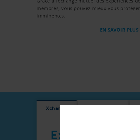
Grâce à l'échange mutuel des expériences d
membres, vous pouvez mieux vous protéger
imminentes.
EN SAVOIR PLUS
Xchange
Listes OP/PO
Expériences de