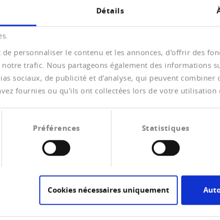
Détails
es.
ses membres des pertes sur débiteurs. Comme
de personnaliser le contenu et les annonces, d'offrir des fonc
coopérative, l’échange d’expériences de paiement a
 notre trafic. Nous partageons également des informations sur 
e. Plus le volume de ces données est grand, plus il est
as sociaux, de publicité et d'analyse, qui peuvent combiner ce
les difficultés de paiement émergentes, ce qui vous
ez fournies ou qu'ils ont collectées lors de votre utilisation 
 avant l’initiation de poursuites.
es rapports commerciaux d’échanger des informations
eform offre l’option d’un traitement automatisée de
Préférences
Statistiques
→ L
ilité des débiteurs. Creditreform identifie les
d'i
e base de données en matière de solvabilité. Les
nsidération sous forme anonymisée dans l’évaluation de
Cookies nécessaires uniquement
Auto
t de vos clients sont aussi intégrées dans la base de
on de créances au recouvrement des sociétés