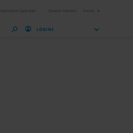
reditreform Saint-Gall
Devenir membre
French
LOGINS