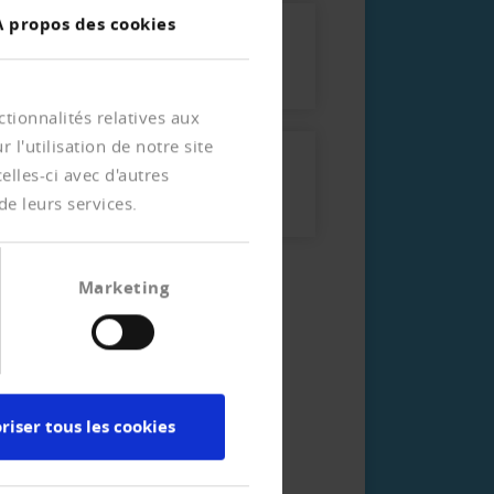
À propos des cookies
Brochure Xchange
(allemand) (411 KB)
tionnalités relatives aux
l'utilisation de notre site
Guide pour les
lles-ci avec d'autres
fournisseurs (187 KB)
de leurs services.
Marketing
ien vers le formulaire
nscription
riser tous les cookies