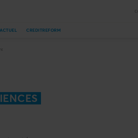
C
ACTUEL
CREDITREFORM
nt
IENCES