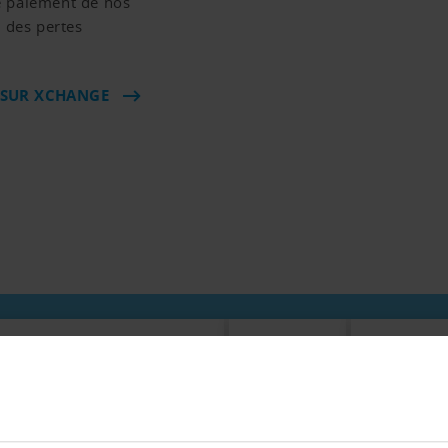
e paiement de nos
 des pertes
 SUR XCHANGE
Microsoft Dynamics NAV
Abacus
Bexio
 paiement de 12.000
Do