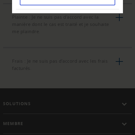
Plainte : Je ne suis pas d'accord avec la
manière dont le cas est traité et je souhaite
me plaindre.
Frais : Je ne suis pas d'accord avec les frais
facturés.
SOLUTIONS
MEMBRE