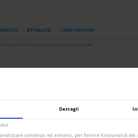
 DIRITTO
ATTUALITÀ
CREDITREFORM
Erneut 10'000 Firmenkonkurse für 2023 erwartet
rse für 2023 erwartet
ueintragungen und Löschungen mit Vorjahresvergleich.
Dettagli
In
KB)
okie
onalizzare contenuti ed annunci, per fornire funzionalità dei