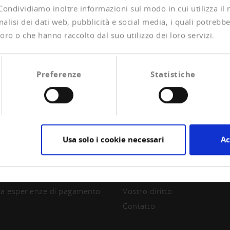
 Condividiamo inoltre informazioni sul modo in cui utilizza il 
alisi dei dati web, pubblicità e social media, i quali potrebb
oro o che hanno raccolto dal suo utilizzo dei loro servizi.
Preferenze
Statistiche
Usa solo i cookie necessari
Ac
CIAZIONE
CREDITREFORM
are socio
Su di noi
la esperienze di pagamento
Vostro diritto
Contatto