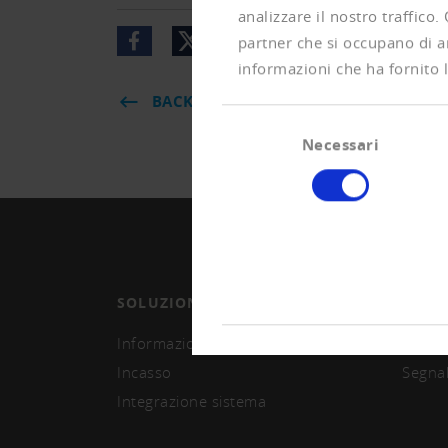
analizzare il nostro traffico.
partner che si occupano di an
informazioni che ha fornito l
BACK
Selezione
Necessari
del
consenso
SOLUZIONI
ASSO
Informazioni e monitoring
Divent
Incasso
Segna
Integrazione sistema