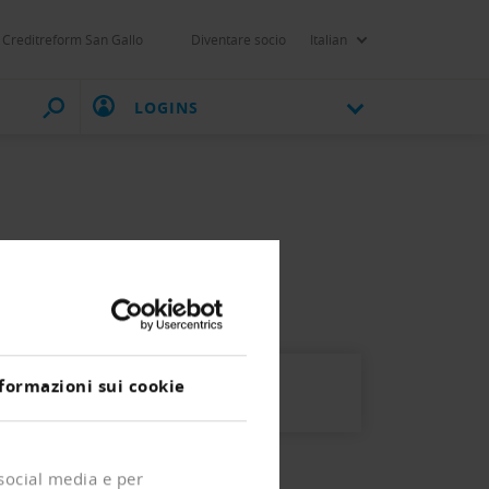
Creditreform San Gallo
Diventare socio
Italian
LOGINS
formazioni sui cookie
 social media e per