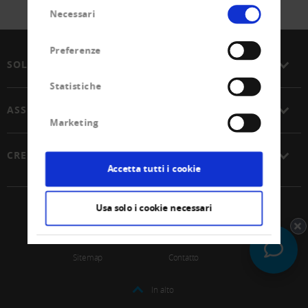
Selezione
Necessari
del
consenso
Preferenze
SOLUZIONI
Statistiche
ASSOCIAZIONE
Marketing
CREDITREFORM
Accetta tutti i cookie
Usa solo i cookie necessari
© 2026 Unione Svizzera Creditreform SCoop
Impressum
Protezione dei dati
Sitemap
Contatto
In alto