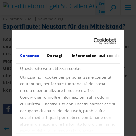
Creditreform
San Gallo
07. ottobre 2025
Newsmeldung
Exportflaute: Neustart für den Mittelstand?
Kaum jemand ist näher dran an den Entscheidern im
deutschen Mittelstand als Hermann Simon. Der Erfinder
des Begriffs der „Hidden Champions“ steht Top-
Consenso
Dettagli
Informazioni sui cookie
Managern seit mehr als fünf Dekaden als
Unternehmensberater zur Seite. Im Podcast erklärt er
Questo sito web utilizza i cookie
über die wichtigsten Trends der Globalisierung und wie
Utilizziamo i cookie per personalizzare contenuti
kleine und mittlere Unternehmen davon profitieren
ed annunci, per fornire funzionalità dei social
können.
media e per analizzare il nostro traffico.
Condividiamo inoltre informazioni sul modo in
cui utilizza il nostro sito con i nostri partner che si
occupano di analisi dei dati web, pubblicità e
social media, i quali potrebbero combinarle con
altre informazioni che ha fornito loro o che hanno
BACK
raccolto dal suo utilizzo dei loro servizi.