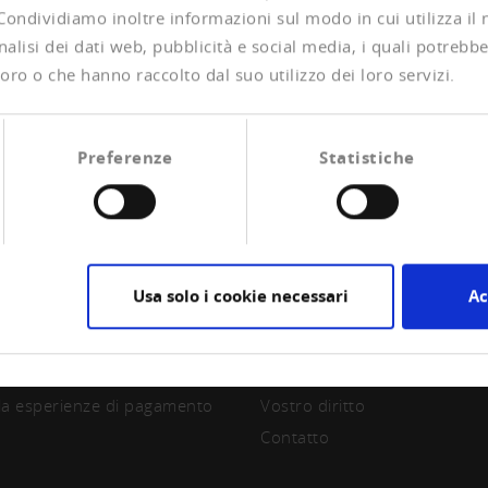
 Condividiamo inoltre informazioni sul modo in cui utilizza il 
alisi dei dati web, pubblicità e social media, i quali potrebb
oro o che hanno raccolto dal suo utilizzo dei loro servizi.
Preferenze
Statistiche
Usa solo i cookie necessari
Ac
CIAZIONE
CREDITREFORM
are socio
Su di noi
la esperienze di pagamento
Vostro diritto
Contatto