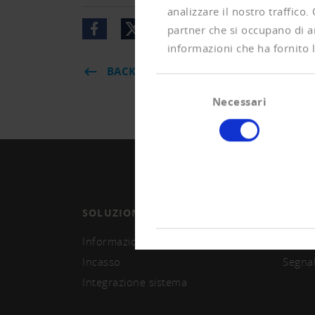
analizzare il nostro traffico.
partner che si occupano di an
informazioni che ha fornito l
BACK
Selezione
Necessari
del
consenso
SOLUZIONI
ASSO
Informazioni e monitoring
Divent
Incasso
Segna
Integrazione sistema