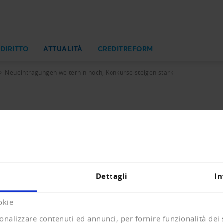
 DIRITTO
ATTUALITÀ
CREDITREFORM
Neueintragungen weiterhin hoch, Konkurse steigen stark
 hoch, Konkurse steigen stark
ueintragungen und Löschungen mit Vorjahresvergleich.
Dettagli
In
KB)
okie
onalizzare contenuti ed annunci, per fornire funzionalità dei