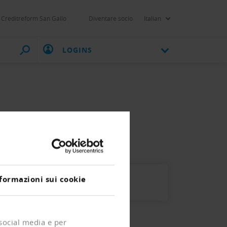
Creditreform San Gallo
Diventare socio
Italian
LOGINS
formazioni sui cookie
 social media e per