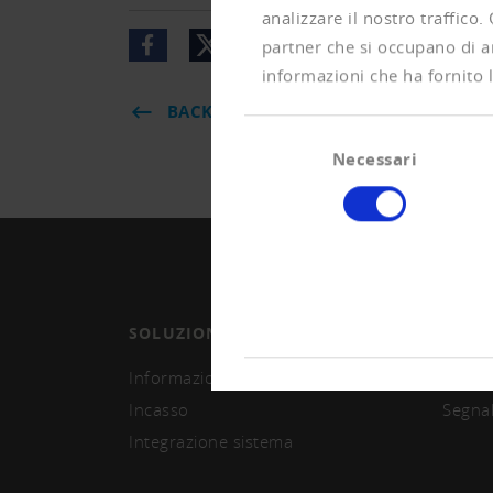
analizzare il nostro traffico.
partner che si occupano di an
informazioni che ha fornito l
BACK
Selezione
Necessari
del
consenso
SOLUZIONI
ASSO
Informazioni e monitoring
Divent
Incasso
Segna
Integrazione sistema