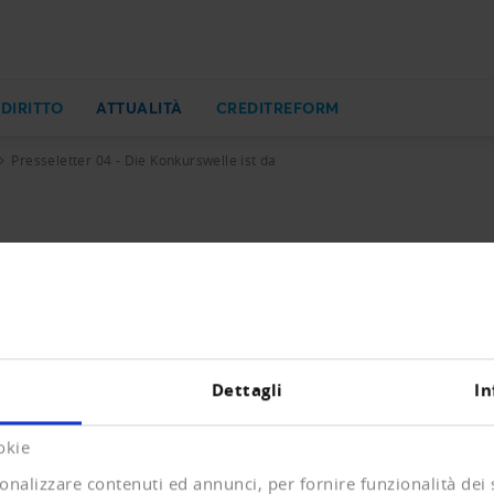
 DIRITTO
ATTUALITÀ
CREDITREFORM
Presseletter 04 - Die Konkurswelle ist da
urswelle ist da
ueintragungen und Löschungen im ersten Semester 2022 m
Dettagli
In
KB)
okie
onalizzare contenuti ed annunci, per fornire funzionalità dei