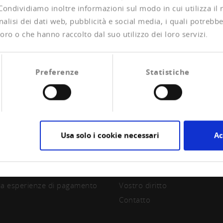
 Condividiamo inoltre informazioni sul modo in cui utilizza il 
alisi dei dati web, pubblicità e social media, i quali potrebb
oro o che hanno raccolto dal suo utilizzo dei loro servizi.
Preferenze
Statistiche
Usa solo i cookie necessari
Ac
CIAZIONE
CREDITREFORM
are socio
Su di noi
la esperienze di pagamento
Vostro diritto
Contatto