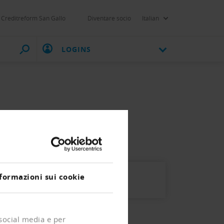
Creditreform San Gallo
Diventare socio
Italian
LOGINS
it Vorjahresvergleich.
formazioni sui cookie
 social media e per