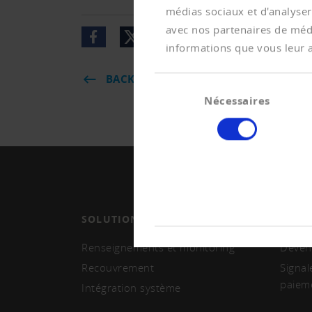
médias sociaux et d'analyser
avec nos partenaires de médi
informations que vous leur av
BACK
Sélection
Nécessaires
du
consentement
SOLUTIONS
MEMB
Renseignements et monitoring
Deven
Recouvrement
Signal
paiem
Intégration système