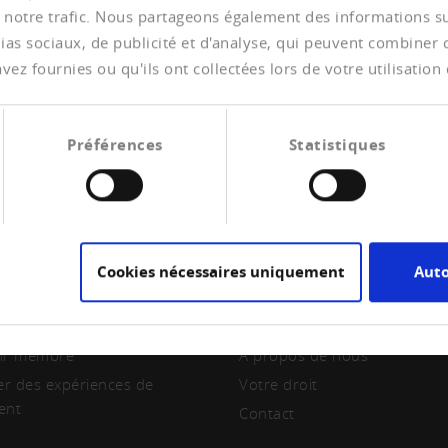
 notre trafic. Nous partageons également des informations sur 
as sociaux, de publicité et d'analyse, qui peuvent combiner ce
ez fournies ou qu'ils ont collectées lors de votre utilisation 
Préférences
Statistiques
Cookies nécessaires uniquement
Auto
RE
CREDITREFORM
ir membre
A propos de nous
er des expériences de
Votre droit
ent
Contact