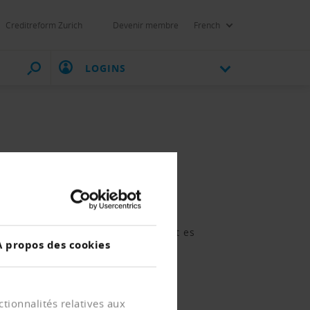
Creditreform Zurich
Devenir membre
French
LOGINS
par le comité.
terführung dieser Möglichkeit ist es
À propos des cookies
vision.
ft
heruntergeladen werden.
tionnalités relatives aux