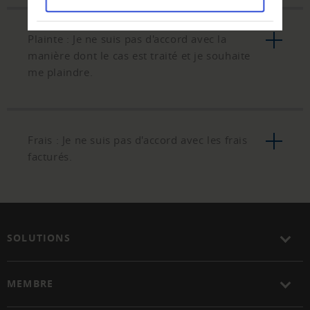
Plainte : Je ne suis pas d'accord avec la
manière dont le cas est traité et je souhaite
me plaindre.
Frais : Je ne suis pas d'accord avec les frais
facturés.
SOLUTIONS
MEMBRE