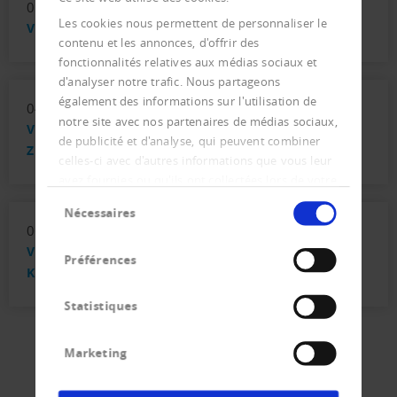
05. février 2016
Les cookies nous permettent de personnaliser le
Vernehmlassung zur Teilrevision IPRG
contenu et les annonces, d'offrir des
fonctionnalités relatives aux médias sociaux et
d'analyser notre trafic. Nous partageons
également des informations sur l'utilisation de
04. décembre 2015
notre site avec nos partenaires de médias sociaux,
Vernehmlassung ZGB - Revision
de publicité et d'analyse, qui peuvent combiner
Zivilstandsverordnung ZStV
celles-ci avec d'autres informations que vous leur
avez fournies ou qu'ils ont collectées lors de votre
Sélection
utilisation de leurs services.
Nécessaires
du
06. août 2015
consentement
Vernehmlassung SchKG - Missbrauch des
Préférences
Konkursverfahrens verhindern
Statistiques
Marketing
1
2