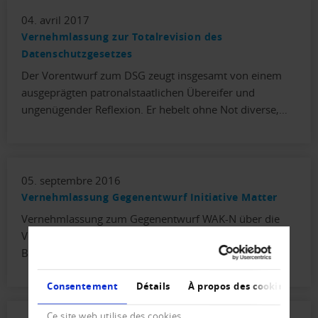
04. avril 2017
Vernehmlassung zur Totalrevision des
Datenschutzgesetzes
Der Vorentwurf zum DSG zeugt insgesamt von einem
ausgeprägten patronalstaatlichen Übereifer und
ungenügender Reflexion. Er hebelt ohne Not diverse,…
05. septembre 2016
Vernehmlassung Gegenentwurf Initiative Matter
Vernehmlassung zum Gegenentwurf WAK-N über die
Verankerung des Bankkundengeheimnisses in der
Bundesverfassung.
Consentement
Détails
À propos des cookies
Ce site web utilise des cookies.