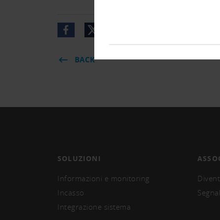
BACK
SOLUZIONI
ASSO
Informazioni e monitoring
Divent
Incasso
Segna
Integrazione sistema