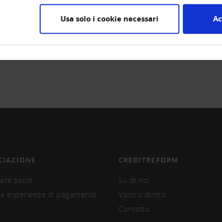
Usa solo i cookie necessari
Ac
CIAZIONE
CREDITREFORM
are socio
Su di noi
la esperienze di pagamento
Vostro diritto
Contatto