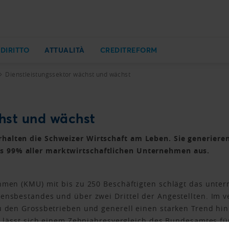
 DIRITTO
ATTUALITÀ
CREDITREFORM
Dienstleistungssektor wächst und wächst
chst und wächst
alten die Schweizer Wirtschaft am Leben. Sie generieren 
 99% aller marktwirtschaftlichen Unternehmen aus.
ehmen (KMU) mit bis zu 250 Beschäftigten schlägt das unte
mensbestandes und über zwei Drittel der Angestellten. Im 
u den Grossbetrieben und generell einen starken Trend hin
as lässt sich einem Zehnjahresvergleich des Bundesamtes f