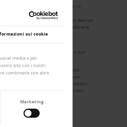
 sind knapp 540'000 Betriebe mit 1,17
 der vergleichenden Skala des
 1,5 Millionen ins Brot setzen, pro Betrieb
ossfirmen leicht ab (um 24'000), während
formazioni sui cookie
l und Grösse der Betriebe nach
n der Zahl der Beschäftigten um 1,1 auf
 social media e per
tung der KMU aber nur wenig.
nostro sito con i nostri
ehnten an. In den Jahren 2011 bis 2020
ero combinarle con altre
eicht um 1287 abnahm und im primären
nt. 72,5 Prozent der Arbeitsplätze finden
rossbetrieben vor allem auf Kosten des
den 16'000 Jobs geschaffen. Das
Marketing
hingegen ein paar Federn lassen.