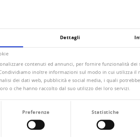
gten arbeiteten 2020 in sogenannten Mikrounternehmen. Das
 gut zwei Jobs ausmacht. Dem stehen auf der anderen Seite
ehmen mit mehr als 250 Beschäftigten, die insgesamt knapp
 Die Beschäftigtenzahl nahm im Coronajahr 2020 bei den Gr
Dettagli
In
0 zunahm.
Zehnjahresvergleich der Unternehmenswelt erfasst die Zah
okie
leichten Trend zu Grossfirmen erkennen, die ihren Anteil a
onalizzare contenuti ed annunci, per fornire funzionalità dei
 entsprechend verloren. Das ändert an der enormen Bedeu
 Condividiamo inoltre informazioni sul modo in cui utilizza il 
ich neu: die Tertiärisierung der Wirtschaft hält seit Jahrz
alisi dei dati web, pubblicità e social media, i quali potrebb
22'000 Beschäftigte dazu, währen der sekundäre Sektor l
oro o che hanno raccolto dal suo utilizzo dei loro servizi.
KMU 13'478 Jobs verloren gingen – ein Minus von acht Proze
nstleistungen geht das Wachstum sowohl bei KMU als auch G
lus von 138'000 Stellen. Alleine im Pandemiejahr 2020 wur
Preferenze
Statistiche
e zahlenmässig nach wie vor grössten Sektoren, mussten 