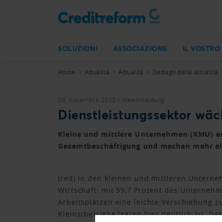
SOLUZIONI
ASSOCIAZIONE
IL VOSTRO
Home
Attualità
Attualità
Dettagli della attualità
08. novembre 2022
Newsmeldung
Dienstleistungssektor wä
Kleine und mittlere Unternehmen (KMU) erh
Gesamtbeschäftigung und machen mehr als
(red) In den kleinen und mittleren Untern
Wirtschaft: mit 99,7 Prozent des Unterneh
Arbeitsplätzen eine leichte Verschiebung z
Kleinstbetriebe legten hier deutlich zu. D