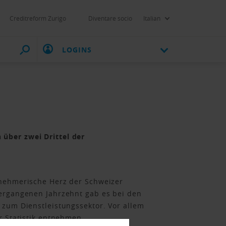
Creditreform Zurigo
Diventare socio
Italian
LOGINS
über zwei Drittel der
rnehmerische Herz der Schweizer
vergangenen Jahrzehnt gab es bei den
 zum Dienstleistungssektor. Vor allem
ür Statistik entnehmen.