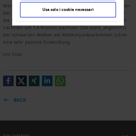
Metaanalyse Konjunktur ausgerechnet hat, die Prognosen
Usa solo i cookie necessari
der verschiedenen Institute nach unten. Danach dürfte
die Schweizer Wirtschaft in diesem Jahr um noch 1,2, im
nächsten um 1,4 Prozent wachsen. Das wäre, angesichts
der schwarzen Wolken am Weltkonjunkturhimmel, schon
eine sehr positive Entwicklung.
Urs Fitze
BACK
SOLUZIONI