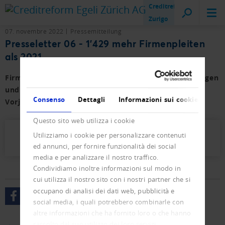
Creditreform
Zurigo
07. novembre 2022
Pressemitteilung
Presseletter 06 - 1'429 mehr Firmenpleiten
als 2021
Firmen- und Privat-Konkurse sowie der Neueintragungen
und Löschungen von Januar bis Oktober 2022 mit
Consenso
Dettagli
Informazioni sui cookie
Vorjahresvergleich.
Questo sito web utilizza i cookie
Utilizziamo i cookie per personalizzare contenuti
Presseletter_2022_06.pdf (314 KB)
ed annunci, per fornire funzionalità dei social
media e per analizzare il nostro traffico.
Condividiamo inoltre informazioni sul modo in
cui utilizza il nostro sito con i nostri partner che si
occupano di analisi dei dati web, pubblicità e
social media, i quali potrebbero combinarle con
altre informazioni che ha fornito loro o che hanno
raccolto dal suo utilizzo dei loro servizi.