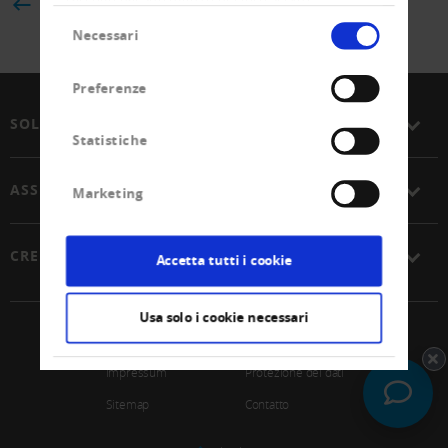
BACK
Selezione
Necessari
del
consenso
Preferenze
SOLUZIONI
Statistiche
ASSOCIAZIONE
Marketing
CREDITREFORM
Accetta tutti i cookie
Usa solo i cookie necessari
© 2026 Unione Svizzera Creditreform SCoop
Impressum
Protezione dei dati
Sitemap
Contatto