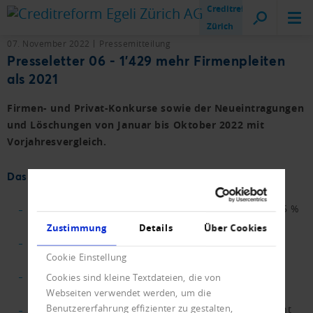
Creditreform
Zürich
07. November 2022
Pressemitteilung
Presseletter 06 - 1'429 mehr Firmenpleiten
als 2021
Firmen- und Privat-Konkurse sowie der Neueintragungen
und Löschungen von Januar bis Oktober 2022 mit
Vorjahresvergleich.
Das Wichtigste in Kürze.
Firmeninsolvenzen in den ersten zehn Monaten 35 %
über dem Vorjahr.
Zustimmung
Details
Über Cookies
Kaum Unterschiede bei den betroffenen Branchen
Cookie Einstellung
gegenüber vor der Pandemie.
Auffällige Zunahme der Firmeninsolvenzen in der
Cookies sind kleine Textdateien, die von
Zentralschweiz.
Webseiten verwendet werden, um die
Benutzererfahrung effizienter zu gestalten,
Prognose der Neueintragungen für 2022 wird leicht