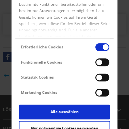
bestimmte Funktionen bereitzustellen oder um
nach unten korrigiert.
bestimmte Auswertungen zu ermöglichen. Laut
Gesetz können wir Cookies auf Ihrem Gerät
speichern, wenn diese für den Betrieb dieser Seite
Presseletter_2022_06.pdf (314 KB)
unbedingt notwendig sind. Für alle anderen
Cookie-Typen benötigen wir Ihre Erlaubnis.
Einwilligungsauswahl
Erforderliche Cookies
Funktionelle Cookies
ZURÜCK
Statistik Cookies
Marketing Cookies
LÖSUNGEN
Alle auswählen
Nur notwendige Cookies verwenden
MITGLIEDSCHAFT