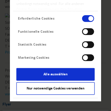
ganz einfach erledigen und sich Ihren Kernaufgaben
unbedingt notwendig sind. Für alle anderen
widmen.
Cookie-Typen benötigen wir Ihre Erlaubnis.
Einwilligungsauswahl
Erforderliche Cookies
SOA People AG
Funktionelle Cookies
Fautenbruchstrasse 46
DE-76137 Karlsruhe
Statistik Cookies
T +49 7243 6059-10
Produktflyer
|
www.soapeople.com
Marketing Cookies
Prof. Schumann GmbH
Alle auswählen
Weender Landstrasse 23
DE-37073 Göttingen
T +49 551383150
Nur notwendige Cookies verwenden
www.prof-schumann.de
Flyer