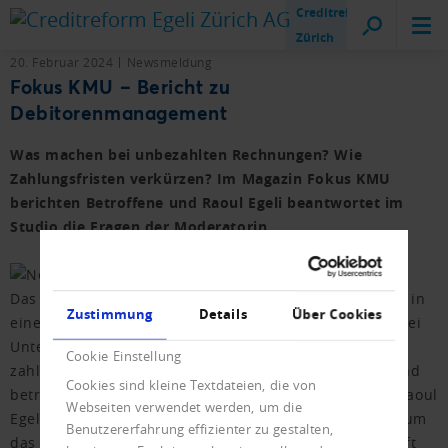
Creditreform
Zürich
20. Februar 2024
Newsmeldung
Fokus KMU – Bericht zu
Debitorenmanagement
Was machen bei unbezahlten Rechnungen? Wie
Zahlungsfristen verkürzen? Im Magazin Fokus KMU
berichten Betroffene und Raoul Egeli beantwortet im
Studio die Fragen der Moderatorin.
Das Magazin «Fokus KMU» von Tele Zürich befasst sich in
Zustimmung
Details
Über Cookies
einem längeren Beitrag mit Debitorenmanagement. Zwei
Unternehmer schildern die Schwierigkeiten mit
Cookie Einstellung
zahlungsunwilligen Kunden, verzögerten Zahlungen und
Cookies sind kleine Textdateien, die von
betrügerischen Machenschaften. Verbandspräsident Raoul
Webseiten verwendet werden, um die
Egeli nimmt Stellung zu verschiedensten Fragen rund um
Benutzererfahrung effizienter zu gestalten,
das Debitorenmanagement und hat eine klare Botschaft