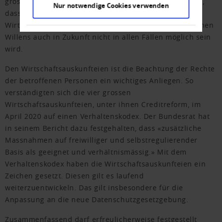
grossen Mangel hingewiesen. Nun sieht es danach aus,
Nur notwendige Cookies verwenden
dass eine zweifelsfreie Identifikation durch die
Wirtschaftsauskunfteien wegen des fehlenden politischen
Willens auch in Zukunft nicht in allen Fällen möglich sein
wird.
Den Wirtschaftsauskunfteien ist die Beachtung der Rechte
der betroffenen Personen ein wichtiges Anliegen. So
verständigten sich die vier grossen
Wirtschaftsauskunfteien, unter ihnen Creditreform, im
April 2020 auf einen Verhaltenskodex. Der Bundesrat hat
in seinem Bericht dazu festgehalten, dass «zusätzliche
Massnahmen auf freiwilliger und selbstregulierender
Basis als geeignet und verhältnismässig.» Mit dem
Verhaltenskodex haben die Wirtschaftsauskunfteien ein
Zeichen gesetzt. Diesen gilt es laufend
weiterzuentwickeln. Das gilt insbesondere für die
Anpassung an die neue Datenschutzgesetzgebung.
Zusammenfassend darf erfreulicherweise festgestellt