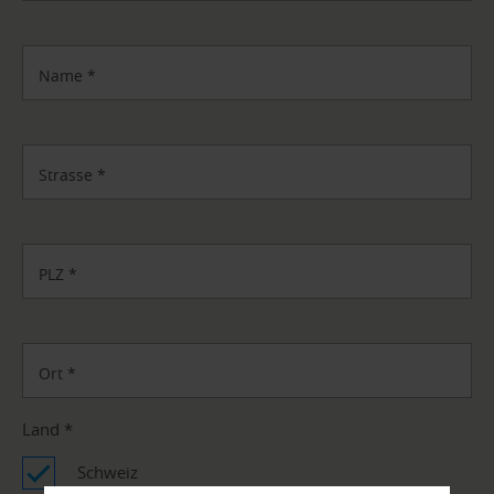
Name
*
Strasse
*
PLZ
*
Ort
*
Land
*
Schweiz