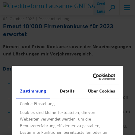
Creditreform
Lausanne
03. Oktober 2023
Pressemitteilung
Erneut 10'000 Firmenkonkurse für 2023
erwartet
Firmen- und Privat-Konkurse sowie der Neueintragungen
und Löschungen mit Vorjahresvergleich.
Das Wichtigste in Kürze.
11 % mehr Insolvenzen von Firmen in den ersten
neun Monaten
Zustimmung
Details
Über Cookies
Konkurse aufgrund von Mängeln in der Organisation
Cookie Einstellung
mit starkem Rückgang
Privatkonkurse mit leichtem Zuwachs gegenüber dem
Cookies sind kleine Textdateien, die von
Vorjahr
Webseiten verwendet werden, um die
Benutzererfahrung effizienter zu gestalten,
Neueintragungen steuern auf neuen Rekordwert zu.
bestimmte Funktionen bereitzustellen oder um