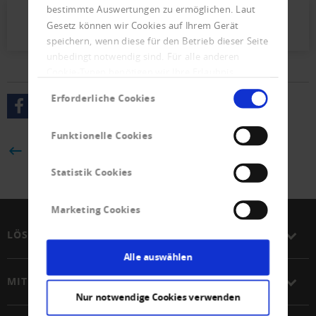
bestimmte Auswertungen zu ermöglichen. Laut
Presseletter_2023_04.pdf (562 KB)
Gesetz können wir Cookies auf Ihrem Gerät
speichern, wenn diese für den Betrieb dieser Seite
unbedingt notwendig sind. Für alle anderen
Cookie-Typen benötigen wir Ihre Erlaubnis.
Einwilligungsauswahl
Erforderliche Cookies
Funktionelle Cookies
ZURÜCK
Statistik Cookies
Marketing Cookies
LÖSUNGEN
Alle auswählen
MITGLIEDSCHAFT
Nur notwendige Cookies verwenden