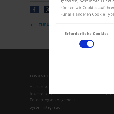
gestalten, bestimmte Funkt
können wir Cookies auf Ihre
Für alle anderen Cookie-Type
ZURÜCK
Einwilligungsauswahl
Erforderliche Cookies
LÖSUNGEN
MITG
Auskünfte und Monitoring
Mitgli
Inkasso und
Zahlu
Forderungsmanagement
Systemintegration