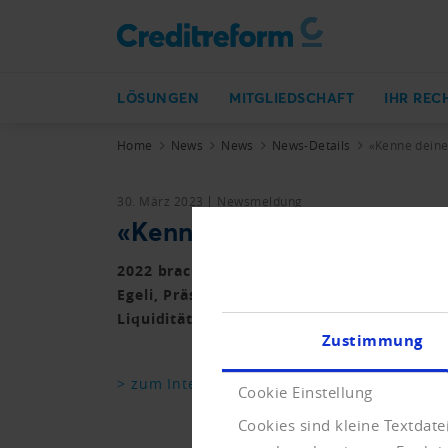
LÖSUNGEN
MITGLIEDSCHAFT
IHR REC
Home
News
News
News-Details
«Kenne deine
30. März 2023
Newsmeldung
«Kenne deinen Kunden!»
2022 brachte mit über 10'000 Firmenkonku
Egeli, Präsident Verband Creditreform, di
Liquiditätsmanagement und Bonitätsprüfun
Zustimmung
> zum Interview
Cookie Einstellung
Cookies sind kleine Textdat