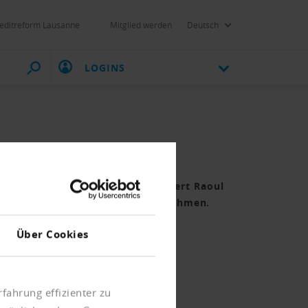
editreform Lausanne
Mitglied werden
Deutsch
LOGINS
em Online-Portal für KMU erläutert Raoul
die Eigenverantwortung der Unternehmen.
Über Cookies
fahrung effizienter zu