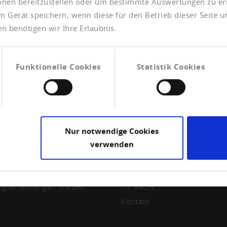
ionen bereitzustellen oder um bestimmte Auswertungen zu er
m Gerät speichern, wenn diese für den Betrieb dieser Seite 
n benötigen wir Ihre Erlaubnis.
Funktionelle Cookies
Statistik Cookies
Nur notwendige Cookies
verwenden
LIEDSCHAFT
CREDITREFORM
ed werden
Wir über uns
ngserfahrungen melden
Ihr Recht
Kontakt