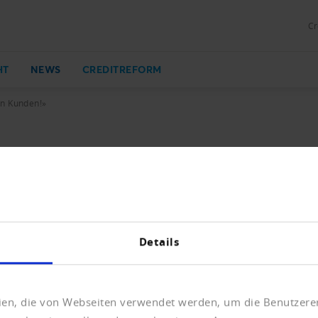
Cr
HT
NEWS
CREDITREFORM
n Kunden!»
rsen einen neuen Höchststand. Im Interview mit Gryps, d
e Hintergründe. Er setzt weniger auf Staatshilfe als auf 
g heisst das Rezept.
Details
eien, die von Webseiten verwendet werden, um die Benutzerer