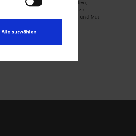
uelle Effizienzsteigerungen bewirken,
n – offen für neue Technologien sein.
 auch unternehmerischen Weitblick und Mut
Alle auswählen