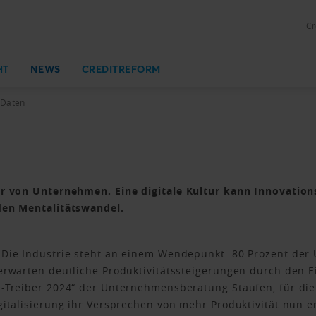
Cr
HT
NEWS
CREDITREFORM
 Daten
er von Unternehmen. Eine digitale Kultur kann Innovations
den Mentalitätswandel.
 Die Industrie steht an einem Wendepunkt: 80 Prozent de
erwarten deutliche Produktivitätssteigerungen durch den Ei
e-Treiber 2024“ der Unternehmensberatung Staufen, für di
italisierung ihr Versprechen von mehr Produktivität nun en