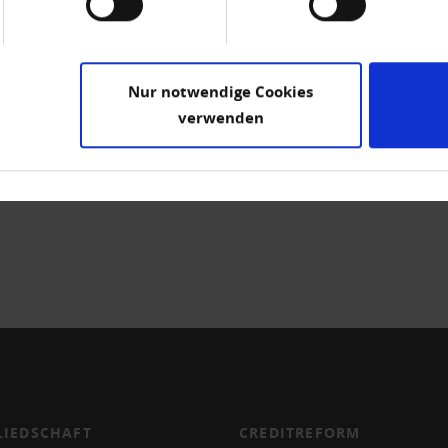
achten. Die Digitalisierung bestehender Prozesse mag punkt
e gesamte Organisation – angefangen bei den Führungskräfte
r als nur Ausdruck technischer Fähigkeiten. Sie spiegeln
Nur notwendige Cookies
verwenden
LIEDSCHAFT
CREDITREFORM