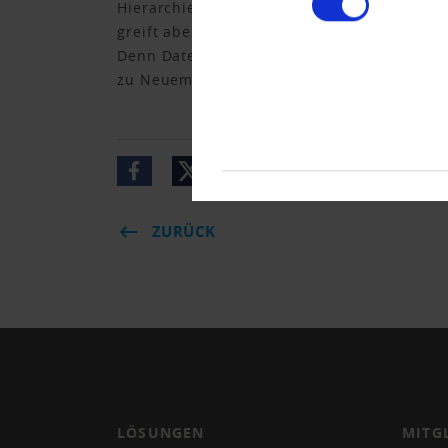
Hierarchien ist bisher eher selten zu beob
greift aber viel zu kurz. Vielmehr muss di
Denn Daten- und Digitalkompetenz sind meh
zu Neuem wider.
ZURÜCK
LÖSUNGEN
MITG