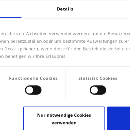
rmenkonten gehackt. Bei den 47 gemeldeten Fällen summiert
Details
knapp 50'000 Franken. Insbesondere Privatpersonen werden 
anken hat das NCSC registriert.
egangen seien, schätzt die Behörde das Bedrohungspotenzi
eien, die von Webseiten verwendet werden, um die Benutzerer
en und Unternehmen verschlüsselt und nur gegen Zahlung 
ionen bereitzustellen oder um bestimmte Auswertungen zu er
ionen in diversen Sektoren Ziel von Ransomware-Angriffe
m Gerät speichern, wenn diese für den Betrieb dieser Seite 
eigten Rufnummern fälschen, um Angerufene zu verleiten,
319.
n benötigen wir Ihre Erlaubnis.
Funktionelle Cookies
Statistik Cookies
Nur notwendige Cookies
verwenden