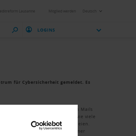
editreform Lausanne
Mitglied werden
Deutsch
LOGINS
trum für Cybersicherheit gemeldet. Es
et worden. In solchen gefälschten Mails
u begleichen. Es ist unbekannt, wie viele
i Rechnungsmanipulationsbetrügereien.
ungen mit gefälschter IBAN – Nummer