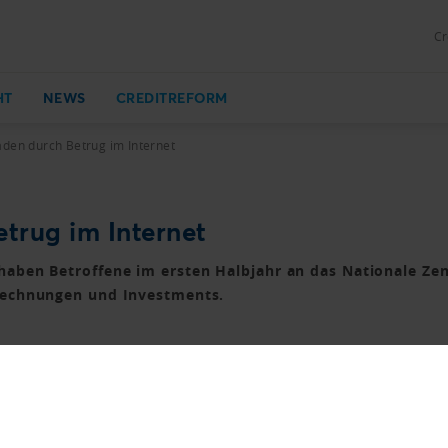
Cr
HT
NEWS
CREDITREFORM
äden durch Betrug im Internet
trug im Internet
aben Betroffene im ersten Halbjahr an das Nationale Zen
Rechnungen und Investments.
 dem Nationalen Zentrum für Cybersicherheit (NCSC) gemeld
ns der Polizei, Geldforderungen gestellt, um eine Busse z
lierten Mails hereinfallen. Zu hohen Schäden kommt es be
 bestehende Geschäftsbeziehung, bereits versendete Rechn