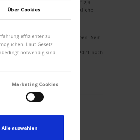
 sich der finanzielle Schaden auf 2,3
Über Cookies
mit Investment-Betrug um beträchtliche
al als besonders hoch ein. Mit
fahrung effizienter zu
von hohen Lösegelder frei gegeben. Seit
möglichen. Laut Gesetz
n geworden. Im Aufwind sind auch
unbedingt notwendig sind.
 den Hörer abzunehmen. Waren es 2021 noch
Marketing Cookies
Alle auswählen