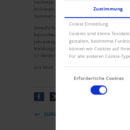
nochmals geschickt. Dazu werden E-Mail-Fi
Zustimmung
Millionen Franken, also durchschnittlich 
Summen erleichtert. Über drei Millionen Fr
Cookie Einstellung
Obwohl Ransomware-Angriffe leicht zurückg
Cookies sind kleine Textdat
Ransomware werden Daten von Privatperson
gestalten, bestimmte Funkt
Jahresbeginn seien verschiedene Organisat
können wir Cookies auf Ihre
Meldungen zu Call-Centern, die die angez
17 Meldungen gewesen, sind es nun deren 
Für alle anderen Cookie-Type
Urs Fitze
Einwilligungsauswahl
Erforderliche Cookies
ZURÜCK