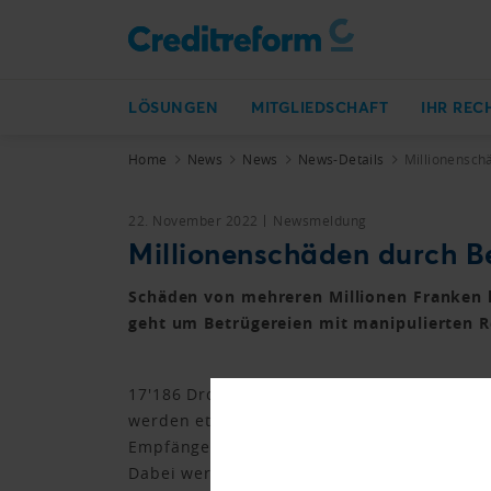
LÖSUNGEN
MITGLIEDSCHAFT
IHR REC
Home
News
News
News-Details
Millionensch
22. November 2022
Newsmeldung
Millionenschäden durch Be
Schäden von mehreren Millionen Franken h
geht um Betrügereien mit manipulierten 
17'186 Droh-Mails sind im ersten Halbjahr
werden etwa im Namen einer Behörde, meiste
Empfänger auf diese oft sehr plump formu
Dabei werden, mit Bezug auf eine bereits