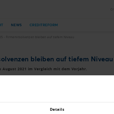
Cr
HT
NEWS
CREDITREFORM
05 - Firmeninsolvenzen bleiben auf tiefem Niveau
solvenzen bleiben auf tiefem Niveau
s August 2021 im Vergleich mit dem Vorjahr.
m Vorjahr.
hoben.
Details
n Rekorde; Bestätigung des Aufschwungs.