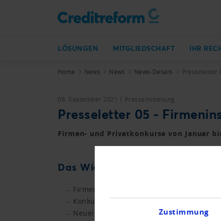
LÖSUNGEN
MITGLIEDSCHAFT
IHR REC
Home
News
News
News-Details
Presseletter 
06. September 2021
Pressemitteilung
Presseletter 05 - Firmenin
Firmen- und Privatkonkurse von Januar bi
Das Wichtigste in Kürze.
Firmenkonkurse mit leichter Zunahme zu
Konkurswelle wird weiterhin hinausgesc
Zustimmung
Neueintragungen brechen alle bisherige