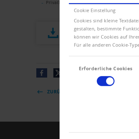
Privatkonkurse nehmen weiter zu, finanzi
Cookie Einstellung
Cookies sind kleine Textdat
gestalten, bestimmte Funkt
Presseletter_2021_05.pdf (497 K
können wir Cookies auf Ihre
Für alle anderen Cookie-Type
Einwilligungsauswahl
Erforderliche Cookies
ZURÜCK