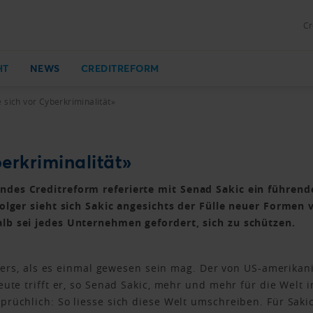
Cr
HT
NEWS
CREDITREFORM
 sich vor Cyberkriminalität»
erkriminalität»
des Creditreform referierte mit Senad Sakic ein führende
olger sieht sich Sakic angesichts der Fülle neuer Formen 
lb sei jedes Unternehmen gefordert, sich zu schützen.
anders, als es einmal gewesen sein mag. Der von US-amerikan
ute trifft er, so Senad Sakic, mehr und mehr für die Welt im
rüchlich: So liesse sich diese Welt umschreiben. Für Sakic