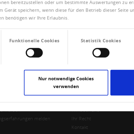
ionen bereitzustellen oder um bestimmte Auswertungen zu er
m Gerät speichern, wenn diese für den Betrieb dieser Seite 
n benötigen wir Ihre Erlaubnis.
Funktionelle Cookies
Statistik Cookies
Nur notwendige Cookies
verwenden
LIEDSCHAFT
CREDITREFORM
ed werden
Wir über uns
ngserfahrungen melden
Ihr Recht
Kontakt