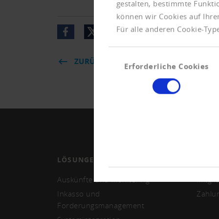
gestalten, bestimmte Funkt
können wir Cookies auf Ihre
Für alle anderen Cookie-Type
Einwilligungsauswahl
ZURÜCK
Erforderliche Cookies
LÖSUNGEN
MITG
Auskünfte und Monitoring
Mitgli
Inkasso und
Zahlu
Forderungsmanagement