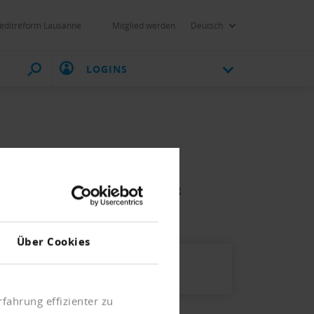
editreform Lausanne
Mitglied werden
Deutsch
LOGINS
sonen
betreibung und Konkurs Stellung
Über Cookies
fahrung effizienter zu