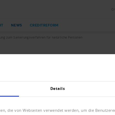
Cr
HT
NEWS
CREDITREFORM
ng zum Sanierungsverfahren für natürliche Personen
rungsverfahren für natürliche Per
ände haben zur Änderung des Bundesgesetzes über Schuld
Details
NP.pdf (159 KB)
eien, die von Webseiten verwendet werden, um die Benutzerer