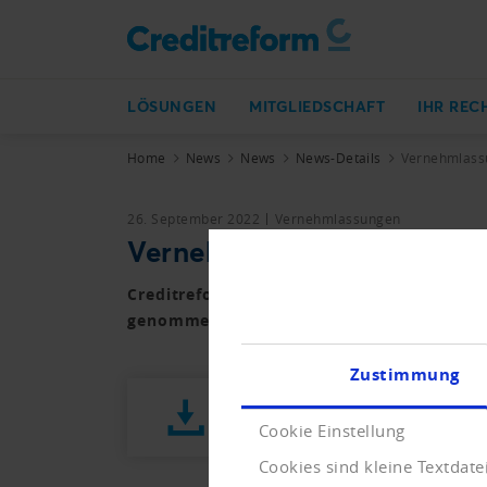
LÖSUNGEN
MITGLIEDSCHAFT
IHR REC
Home
News
News
News-Details
Vernehmlassu
26. September 2022
Vernehmlassungen
Vernehmlassung zum Sanie
Creditreform sowie weitere Branchenverb
genommen und lehnen diese ab.
Zustimmung
2022_Stellungnahme_SchKG_San
Cookie Einstellung
Cookies sind kleine Textdat