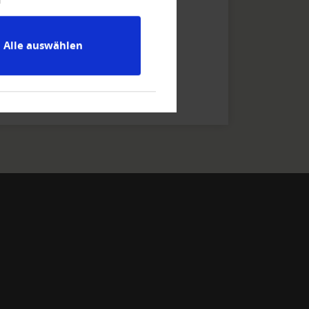
Votre contact direct
avec l'équipe
Alle auswählen
Crediteform Romandie GNT SA
Tel
+41 21 - 349 26 - 26
E-Mail schreiben