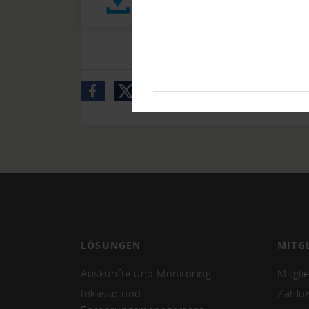
Vernehmlassung Gegenentwurf In
LÖSUNGEN
MITG
Auskünfte und Monitoring
Mitgli
Inkasso und
Zahlu