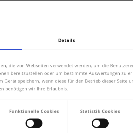
 teilgenommen.
UR ÜBERSICHT
Details
eien, die von Webseiten verwendet werden, um die Benutzerer
ionen bereitzustellen oder um bestimmte Auswertungen zu er
m Gerät speichern, wenn diese für den Betrieb dieser Seite 
urf Initiative Matter
n benötigen wir Ihre Erlaubnis.
 über die Verankerung des
rfassung.
Funktionelle Cookies
Statistik Cookies