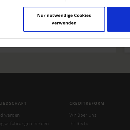
itiative Matter (465 KB)
Nur notwendige Cookies
verwenden
LIEDSCHAFT
CREDITREFORM
ed werden
Wir über uns
ngserfahrungen melden
Ihr Recht