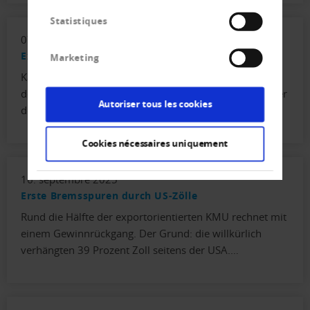
Statistiques
07. octobre 2025
Exportflaute: Neustart für den Mittelstand?
Marketing
Kaum jemand ist näher dran an den Entscheidern im
deutschen Mittelstand als Hermann Simon. Der Erfinder
Autoriser tous les cookies
des Begriffs der „Hidden Champions“ steht…
Cookies nécessaires uniquement
16. septembre 2025
Erste Bremsspuren durch US-Zölle
Rund die Hälfte der exportorientierten KMU rechnet mit
einem Gewinnrückgang. Der Grund: die willkürlich
verhängten 39 Prozent Zoll seitens der USA.…