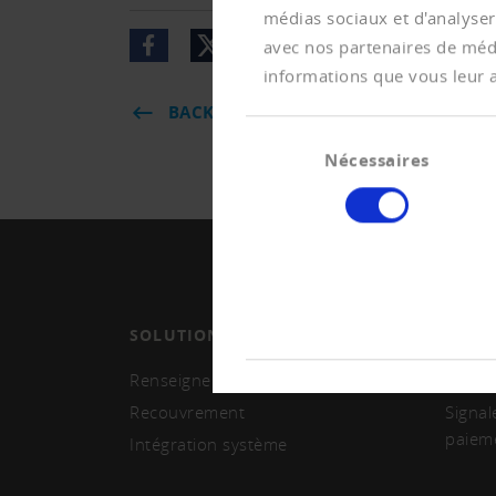
médias sociaux et d'analyser
avec nos partenaires de médi
informations que vous leur av
BACK
Sélection
Nécessaires
du
consentement
SOLUTIONS
MEMB
Renseignements et monitoring
Deven
Recouvrement
Signal
paiem
Intégration système