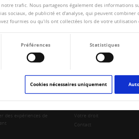
 notre trafic. Nous partageons également des informations sur 
as sociaux, de publicité et d'analyse, qui peuvent combiner ce
ez fournies ou qu'ils ont collectées lors de votre utilisation 
Préférences
Statistiques
Cookies nécessaires uniquement
Auto
RE
CREDITREFORM
ir membre
A propos de nous
er des expériences de
Votre droit
ent
Contact