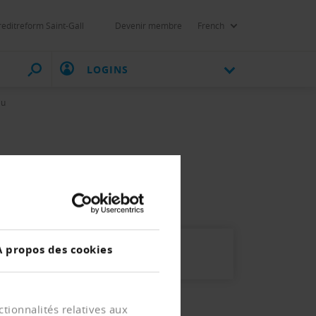
reditreform Saint-Gall
Devenir membre
French
LOGINS
zu
 legen nochmals zu
À propos des cookies
tionnalités relatives aux