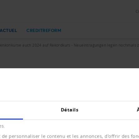
C
ACTUEL
CREDITREFORM
enkonkurse auch 2024 auf Rekordkurs - Neueintragungen legen nochmals 
 auf Rekordkurs - Neueintragungen
ueintragungen und Löschungen mit Vorjahresvergleich.
Détails
B)
es.
de personnaliser le contenu et les annonces, d'offrir des fonc