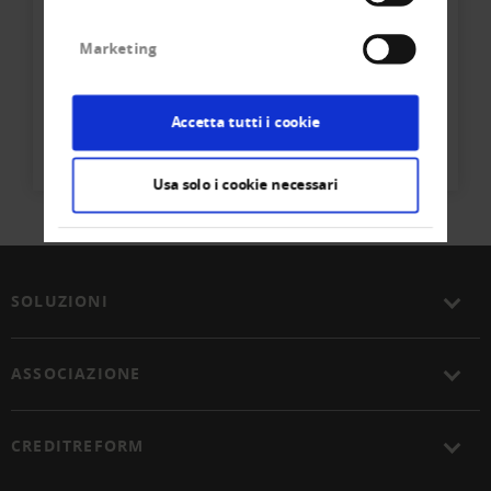
Ihr direkter Kontakt zum
Team
Marketing
Creditreform Egeli St. Gallen AG
Accetta tutti i cookie
Tel
+41 71 - 221 11 - 21
Scrivere un'e-mail
Usa solo i cookie necessari
SOLUZIONI
ASSOCIAZIONE
CREDITREFORM