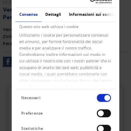
17. settembre 2018
Vernehmlassungen
Vernehmlassung Änderung
Consenso
Dettagli
Informazioni sui cookie
Personenstandsregister
Questo sito web utilizza i cookie
Vernehmlassung zur Änderung des Schweizerischen
Utilizziamo i cookie per personalizzare contenuti
Zivilgesetzbuchs (Änderung des Geschlechts im
ed annunci, per fornire funzionalità dei social
Personenstandsregister)
media e per analizzare il nostro traffico.
Condividiamo inoltre informazioni sul modo in
cui utilizza il nostro sito con i nostri partner che si
occupano di analisi dei dati web, pubblicità e
social media, i quali potrebbero combinarle con
altre informazioni che ha fornito loro o che hanno
raccolto dal suo utilizzo dei loro servizi.
Selezione
Necessari
del
consenso
Preferenze
Statistiche