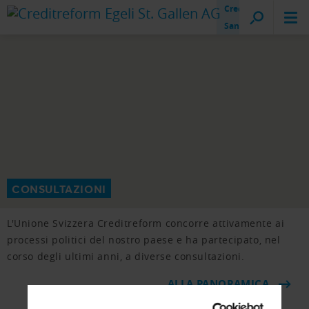
Creditreform
San Gallo
CONSULTAZIONI
L'Unione Svizzera Creditreform concorre attivamente ai
processi politici del nostro paese e ha partecipato, nel
corso degli ultimi anni, a diverse consultazioni.
ALLA PANORAMICA