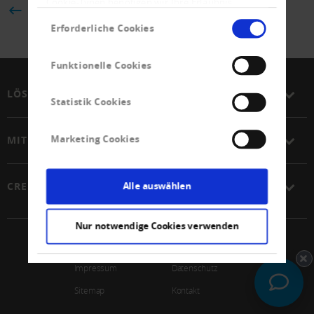
Cookie-Typen benötigen wir Ihre Erlaubnis.
ZURÜCK
Einwilligungsauswahl
Erforderliche Cookies
Funktionelle Cookies
LÖSUNGEN
Statistik Cookies
Marketing Cookies
MITGLIEDSCHAFT
Alle auswählen
CREDITREFORM
Nur notwendige Cookies verwenden
© 2026 Schweizerischer Verband Creditreform Gen
Impressum
Datenschutz
Sitemap
Kontakt