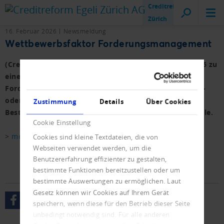
Creditreform
Zürich
16. Februar 2026
Newsmeldung
Wettbewerbsfaktor Forderungsmanagement
(Creditreform Österreich) Zahlungsfähigkeit wird 2026 zu
einem entscheidenden Erfolgsfaktor.
Forderungsmanagement ist damit kein reines Kosten-
oder Inkassothema mehr, sondern ein integraler
Zustimmung
Details
Über Cookies
Bestandteil stabiler und nachhaltiger Geschäftsmodelle.
Cookie Einstellung
>
mehr erfahren
Cookies sind kleine Textdateien, die von
Webseiten verwendet werden, um die
Benutzererfahrung effizienter zu gestalten,
bestimmte Funktionen bereitzustellen oder um
bestimmte Auswertungen zu ermöglichen. Laut
Gesetz können wir Cookies auf Ihrem Gerät
speichern, wenn diese für den Betrieb dieser Seite
unbedingt notwendig sind. Für alle anderen