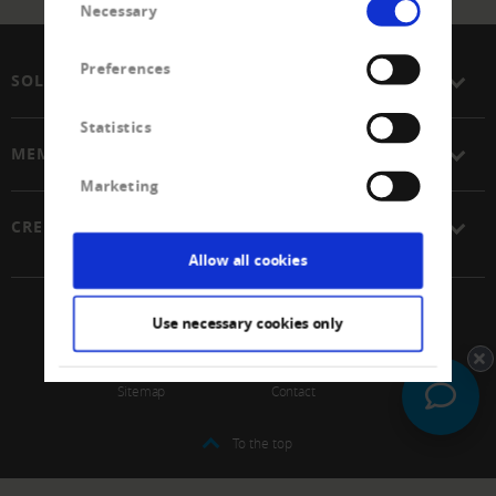
Necessary
Selection
Preferences
SOLUTIONS
Statistics
MEMBERSHIP
Marketing
CREDITREFORM
Allow all cookies
© 2026 Schweizerischer Verband Creditreform Gen
Use necessary cookies only
Impressum
Data protection
Sitemap
Contact
To the top