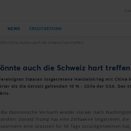
Cred
NEWS
CREDITREFORM
USA-China könnte auch die Schweiz hart treffen
nnte auch die Schweiz hart treffen
Vereinigten Staaten losgetretene Handelskrieg mit China k
ärter als die derzeit geltenden 10 % - Zölle der USA. Das 
ärts.
s die ökonomische Vernunft wieder stärker nach Washington
äsident Donald Trump hat eine Zolllawine losgetreten, die 
partnern eine Grossteil für 90 Tage zurückgenommen hat