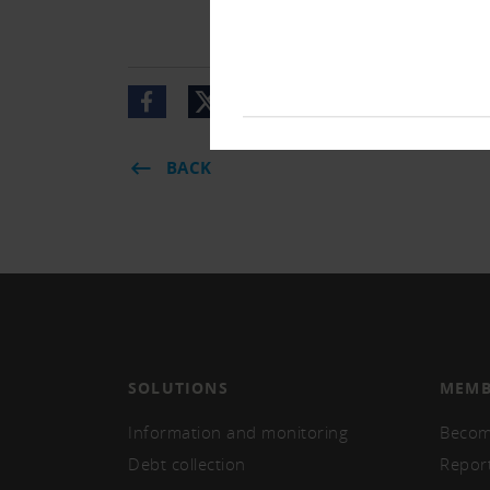
BACK
SOLUTIONS
MEMB
Information and monitoring
Becom
Debt collection
Repor