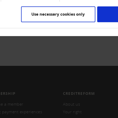
Use necessary cookies only
ERSHIP
CREDITREFORM
e a member
About us
t payment experiences
Your right