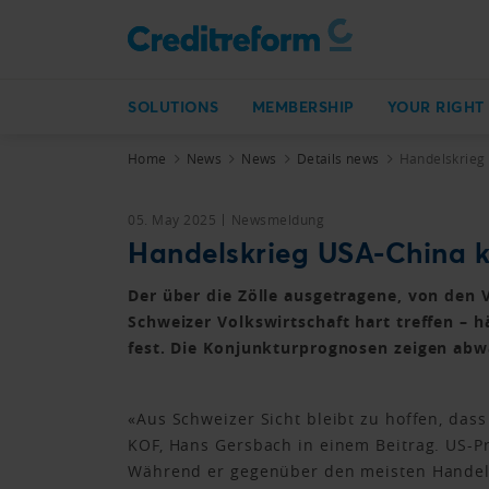
SOLUTIONS
MEMBERSHIP
YOUR RIGHT
Home
News
News
Details news
Handelskrieg 
05. May 2025
Newsmeldung
Handelskrieg USA-China kö
Der über die Zölle ausgetragene, von den 
Schweizer Volkswirtschaft hart treffen – h
fest. Die Konjunkturprognosen zeigen abw
«Aus Schweizer Sicht bleibt zu hoffen, das
KOF, Hans Gersbach in einem Beitrag. US-Pr
Während er gegenüber den meisten Handels