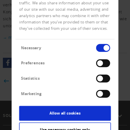
traffic. We also share information about your use
verhaltenden Konjunkturaussichten geht das KOF-
of our site with our social media, advertising and
Konjunkturbarometer aus. Die Geschäftslage präsentiert
analytics partners who may combine it with other
sich danach zwar minimal verbessert, bleibt aber nach wie
information that you’ve provided to them or that
unter dem langjährigen Mittelwert.
they’ve collected from your use of their services.
→ mehr erfahren
Consent
Necessary
Selection
Preferences
Statistics
BACK
Marketing
Allow all cookies
SOLUTIONS
Use necessary cookies only