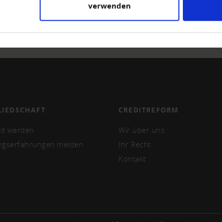
verwenden
LDNER
LIEDSCHAFT
CREDITREFORM
ed werden
Wir über uns
ngserfahrungen melden
Ihr Recht
Kontakt