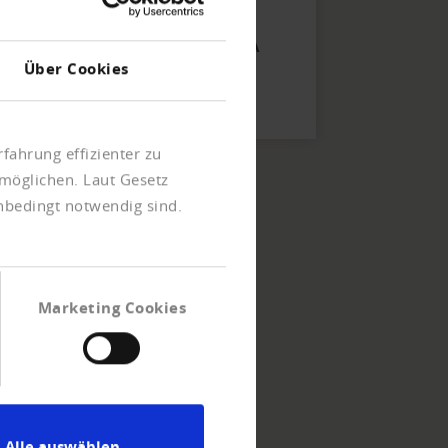
avec l'équipe
Crediteform Romandie GNT SA
Über Cookies
Tel
+41 21 - 349 26 - 26
E-Mail schreiben
fahrung effizienter zu
möglichen. Laut Gesetz
unbedingt notwendig sind.
Marketing Cookies
Alle auswählen