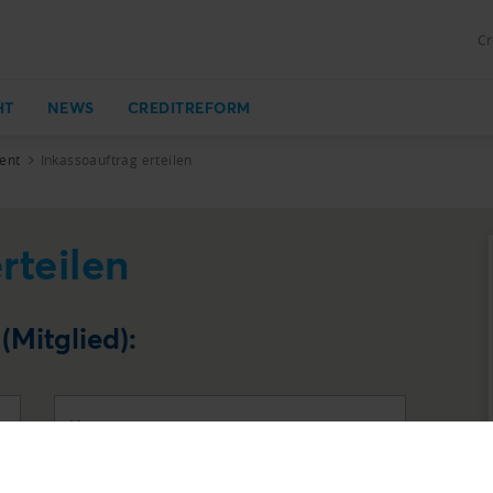
Cr
HT
NEWS
CREDITREFORM
ent
Inkassoauftrag erteilen
rteilen
Mitglied):
Vorname