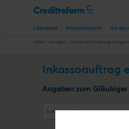
LÖSUNGEN
MITGLIEDSCHAFT
IHR REC
Home
Lösungen
Inkasso und Forderungsmanagem
Inkassoauftrag e
Angaben zum Gläubiger (
Auftraggeber: Firma / Nachname
*