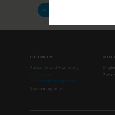
WEITER ZU DEN ANGABEN ZUM SCHU
LÖSUNGEN
MITG
Auskünfte und Monitoring
Mitgli
Inkasso und
Zahlu
Forderungsmanagement
Systemintegration