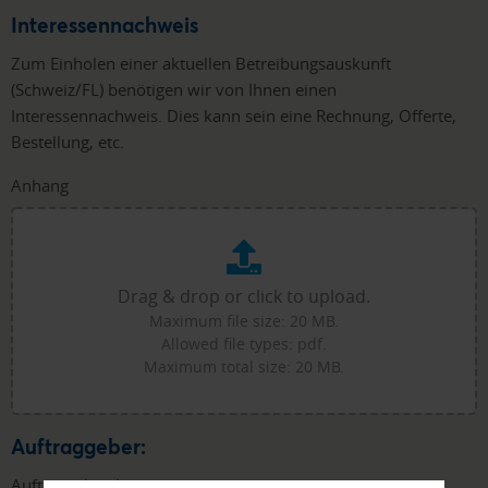
Interessennachweis
Zum Einholen einer aktuellen Betreibungsauskunft
(Schweiz/FL) benötigen wir von Ihnen einen
Interessennachweis. Dies kann sein eine Rechnung, Offerte,
Bestellung, etc.
Anhang
Drag & drop or click to upload.
Maximum file size: 20 MB.
Allowed file types: pdf.
Maximum total size: 20 MB.
Auftraggeber:
Auftraggeber
*