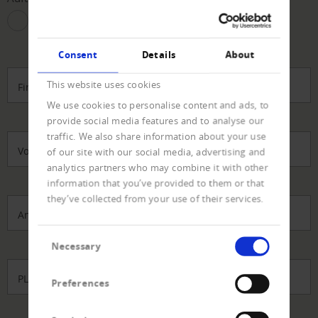
Firma
Privatperson
Consent
Details
About
This website uses cookies
Firma
We use cookies to personalise content and ads, to
provide social media features and to analyse our
traffic. We also share information about your use
Vorname, Name
*
of our site with our social media, advertising and
analytics partners who may combine it with other
information that you’ve provided to them or that
they’ve collected from your use of their services.
Anschrift
*
Consent
Necessary
Selection
PLZ
*
Preferences