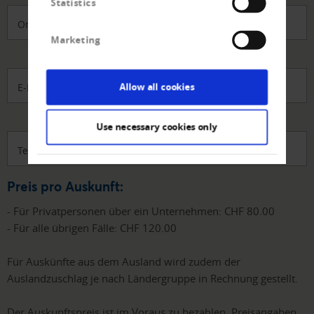
Statistics
Ort
Marketing
Allow all cookies
E-Mail-Adresse
*
Use necessary cookies only
Telefonnummer
Preis pro Auskunft:
- Für Privatpersonen über ein Unternehmen: CHF 80.00
- Für alle übrigen Fälle: CHF 120.00
Für Auskünfte aus dem Ausland wird zudem der
Auslandzuschlag je nach Ländergruppe in Rechnung gestellt.
Der Auskunftspreis ist im Voraus zu bezahlen. Preisangaben