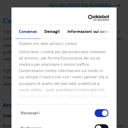
ALL'ARCHIVIO DEI GIORNALI
Competenze e pubblicazioni.
Il giornale Creditreform fornisce conoscenze specialistiche e
Consenso
Dettagli
Informazioni sui cookie
contributi editoriali nel campo della gestione dei crediti e dei
Questo sito web utilizza i cookie
debitori con cadenza quindicinale. Contiene inoltre tutte le
pubblicazioni sui fallimenti e le fatture delle ultime due
Utilizziamo i cookie per personalizzare contenuti
ed annunci, per fornire funzionalità dei social
settimane.
media e per analizzare il nostro traffico.
Il giornale Creditreform è gratuito per i membri di
Condividiamo inoltre informazioni sul modo in
CrediMEMBER; i non membri pagano CHF 110,00 per un
cui utilizza il nostro sito con i nostri partner che si
occupano di analisi dei dati web, pubblicità e
abbonamento annuale.
social media, i quali potrebbero combinarle con
altre informazioni che ha fornito loro o che hanno
raccolto dal suo utilizzo dei loro servizi.
Archivio dei giornali
Selezione
Necessari
del
User login
consenso
Enter your username and password here in order to log in on