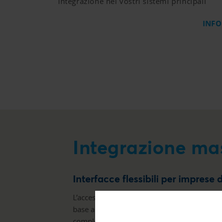
Integrazione nei vostri sistemi principali
INFO
Integrazione ma
Interfacce flessibili per imprese
L’accesso ai dati di Creditreform è possibile
base all’infrastruttura del cliente è possibile
complessità può variare da un livello basso 