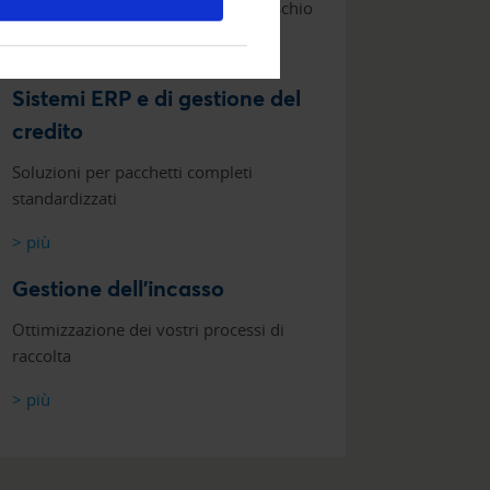
Acquisto in conto corrente senza rischio
> più
Sistemi ERP e di gestione del
credito
Soluzioni per pacchetti completi
standardizzati
> più
Gestione dell'incasso
Ottimizzazione dei vostri processi di
raccolta
> più