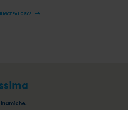
RMATEVI ORA!
ssima
 dinamiche.
 attraverso le più comuni connessioni e protocolli. In
 l’integrazione con diversi sistemi. Il grado di
a quello alto. Ciò permette di soddisfare le esigenze