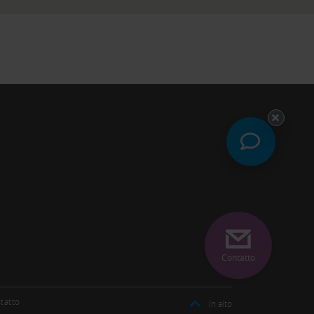
Contatto
tatto
In alto