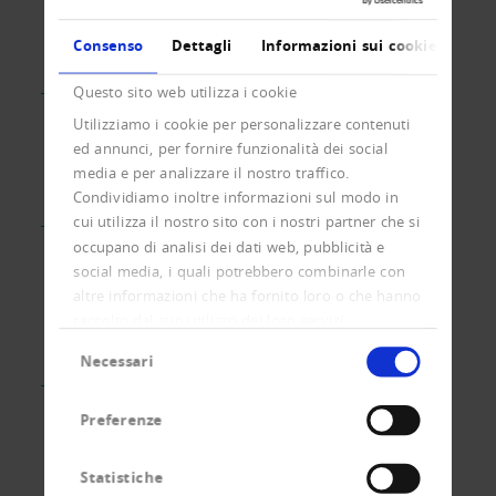
Incasso e elaborazione di pagamenti
Scambio di esperienze di pagamento
Consenso
Dettagli
Informazioni sui cookie
Progetti di riferimento
Associazione
Questo sito web utilizza i cookie
Diventare Socio
Utilizziamo i cookie per personalizzare contenuti
Pubblicità d'amicizia
ed annunci, per fornire funzionalità dei social
Vantaggi
media e per analizzare il nostro traffico.
Giornale Creditreform
Condividiamo inoltre informazioni sul modo in
cui utilizza il nostro sito con i nostri partner che si
Il vostro diritto
occupano di analisi dei dati web, pubblicità e
Il vostro diritto
social media, i quali potrebbero combinarle con
Informazione su se stesso
altre informazioni che ha fornito loro o che hanno
Regole di comportamento informazioni
raccolto dal suo utilizzo dei loro servizi.
Codice di condotta incasso
Selezione
Debiti? Cosa fare?
Necessari
del
Attualità
consenso
Attualità
Preferenze
Dettagli della attualità
Stampa
Statistiche
Consultazioni