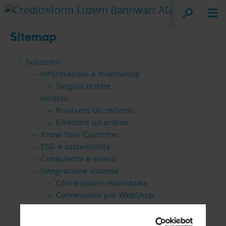
Creditreform
Lucerna
Sitemap
Soluzioni
Informazioni e monitoring
Singolo ordine
Incasso
Risolvere un reclamo
Emettere un ordine
Know Your Customer
ESG e sostenibilità
Consulenza e analisi
Integrazione sistema
Connessione individuale
Connessioni per WebShop
Sistemi ERP e soluzione di gestione del
credito