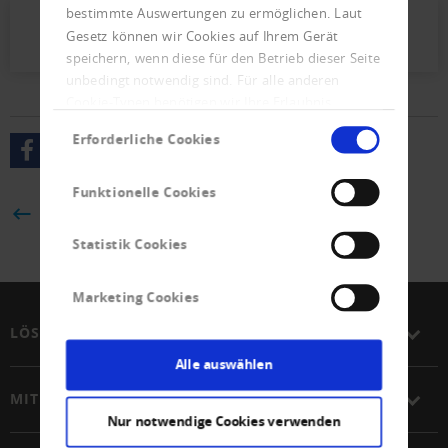
bestimmte Auswertungen zu ermöglichen. Laut
Presseletter_2023_04.pdf (562 KB)
Gesetz können wir Cookies auf Ihrem Gerät
speichern, wenn diese für den Betrieb dieser Seite
unbedingt notwendig sind. Für alle anderen
Cookie-Typen benötigen wir Ihre Erlaubnis.
Einwilligungsauswahl
Erforderliche Cookies
Funktionelle Cookies
ZURÜCK
Statistik Cookies
Marketing Cookies
LÖSUNGEN
Alle auswählen
MITGLIEDSCHAFT
Nur notwendige Cookies verwenden