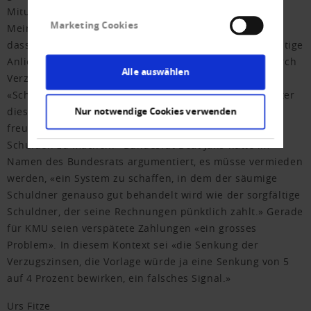
Mitunterzeichner, Mitte-Nationalrat Philipp Bregy, den
Marketing Cookies
Meinungsumschwung. Die Beratungen hätten gezeigt,
dass es nicht mehr um das seinerzeit durchaus berechtige
Anliegen, einer hohen Belastung der Unternehmen durch
Alle auswählen
Verzugszinsen entgegenzuwirken, gehe, sondern um
«Schuldnerschutz». Damit sei klar geworden, dass «unter
diesen Umständen die Vorlage alles andere als KMU-
Nur notwendige Cookies verwenden
freundlich ist und das falsche Signal senden könnte,
Schulden zu machen.» Bundesrat Beat Jans hatte im
Namen des Bundesrats argumentiert, es müsse vermieden
werden, «ein System zu schaffen, in dem der säumige
Schuldner genauso gut behandelt wird wie der sorgfältige
Schuldner, der seine Rechnungen pünktlich zahlt.» Gerade
für KMU seien verspätete Zahlungen «ein grosses
Problem». In diesem Kontext sei «die Senkung der
Verzugszinsen, die Vorlage würde ja eine Senkung von 5
auf 4 Prozent bewirken, ein falsches Signal.»
Urs Fitze