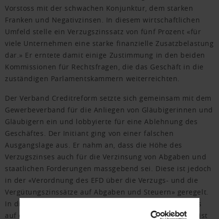
Vorstoss mit der schwachen Konjunktur, dem starken
Franken und Negativzinsen. In diesem wirtschaftlichen
Umfeld stelle ein Verzugszinssatz von fünf Prozent «für
viele Unternehmen eine starke finanzielle Zusatzbelastung
dar.» Er erntete damit einige Zustimmung in den beiden
Kommissionen für Rechtsfragen, die das Geschäft in die
zuständigen Parlamentskammern weiterreichten.
Der Verband Creditreform setzte sich gemeinsam mit dem
Gewerbeverband für die Anliegen von Gläubigerinnen und
Gläubigern ein und lobbyierte für eine Ablehnung des
Geschäftes. Der Initiant ging von einer falschen
Ausgangslage aus. Er nahm an, dass die Höhe des
Verzugszinses auch für die Verzinsung von Abgaben und
staatlichen Forderungen massgebend sei. Diese ist jedoch
in der «Verordnung des EFD über die Verzugs- und die
Vergütungszinssätze auf Abgaben und Steuern» geregelt.
In die Irre führte auch das Argument, beim Verzugszins
auf den Saron (früher Libor) Bezug zu nehmen. Dieser ist