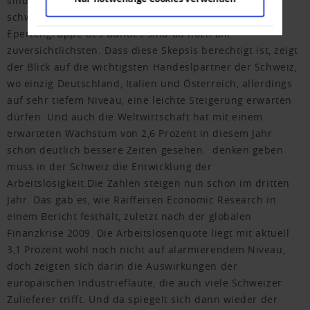
sind die die Prognoseinstitute einig, 2026 ein eher
schwieriges jahr werden. Das KOF Institut und die
Epertengruppe des Bundes sind da noch am
zuversichtlichsten. Dass diese Skepsis berechtigt ist, zeigt
der Blick auf die wichtigsten Handeslpartner der Schweiz,
wo einzig Deutschland, Italien und Österreich, allerdings
auf sehr tiefem Niveau, eine leichte Steigerung erwarten
dürfen. Und auch die Weltwirtschaft hat mit einem
erwarteten Wachstum von 2,6 Prozent in diesem Jahr
schon deutlich bessere Zeiten gesehen. denken geben
muss in der Schweiz die Entwicklung der
Arbeitslosigkeit.Die Zahlen steigen nun schon im dritten
Jahr. Das gab es, wie Raiffeisen Economic Research in
einem Bericht festhält, zuletzt nach der globalen
Finanzkrise 2009. Die Arbeitslosenquote liegt mit aktuell
3,1 Prozent wohl noch nicht auf alarmierendem Niveau,
doch zeigten sich darin die Auswirkungen der
europäischen Industrieflaute, die auch viele Schweizer
Zulieferer trifft. Und da spiegelt sich dann wieder der