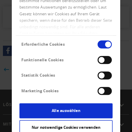
bestimmte Funktionen bereitzustellen oder um
bestimmte Auswertungen zu ermöglichen. Laut
Gesetz können wir Cookies auf Ihrem Gerät
Presseletter_2022_03.pdf (510 KB)
speichern, wenn diese für den Betrieb dieser Seite
unbedingt notwendig sind. Für alle anderen
Cookie-Typen benötigen wir Ihre Erlaubnis.
Einwilligungsauswahl
Erforderliche Cookies
Funktionelle Cookies
ZURÜCK
Statistik Cookies
Marketing Cookies
LÖSUNGEN
Alle auswählen
MITGLIEDSCHAFT
Nur notwendige Cookies verwenden