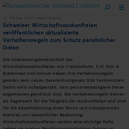
Cr
vo
11. Oktober 2023
Newsmeldung
Schweizer Wirtschaftsauskunfteien
veröffentlichen aktualisierte
Verhaltensregeln zum Schutz persönlicher
Daten
Die Interessensgemeinschaft der
Wirtschaftsauskunfteien mit Creditreform, Crif, Dun &
Bradstreet und Intrum haben ihre Verhaltensregeln
gemäss dem neuen Datenschutzgesetz DSG harmonisiert.
Damit wird sichergestellt, dass personenbezogene Daten
angemessen geschützt sind. Die Verhaltensregeln dienen
als Regelwerk für die Tätigkeit der Auskunfteien und sind
für die Gewährleistung eines fairen und transparenten
Marktes von wesentlicher Bedeutung.
Wirtschaftsauskunfteien spielen eine wichtige Rolle,
indem sie breiten Bevölkerungsschichten Zugang zu