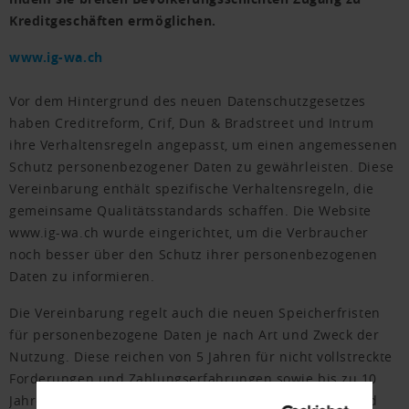
Kreditgeschäften ermöglichen.
www.ig-wa.ch
Vor dem Hintergrund des neuen Datenschutzgesetzes
haben Creditreform, Crif, Dun & Bradstreet und Intrum
ihre Verhaltensregeln angepasst, um einen angemessenen
Schutz personenbezogener Daten zu gewährleisten. Diese
Vereinbarung enthält spezifische Verhaltensregeln, die
gemeinsame Qualitätsstandards schaffen. Die Website
www.ig-wa.ch wurde eingerichtet, um die Verbraucher
noch besser über den Schutz ihrer personenbezogenen
Daten zu informieren.
Die Vereinbarung regelt auch die neuen Speicherfristen
für personenbezogene Daten je nach Art und Zweck der
Nutzung. Diese reichen von 5 Jahren für nicht vollstreckte
Forderungen und Zahlungserfahrungen sowie bis zu 10
Jahren für betriebene Forderungen, Verlustscheine und