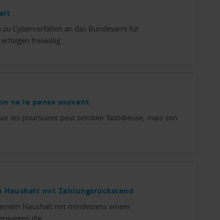
elt
n zu Cybervorfällen an das Bundesamt für
erfolgen freiwillig…
'on ne le pense souvent
sur les poursuites peut sembler fastidieuse, mais son
m Haushalt mit Zahlungsrückstand
n einem Haushalt mit mindestens einem
berwiegen die…