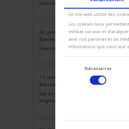
Deutschland.
Ce site web utilise des cooki
Les cookies nous permettent 
médias sociaux et d'analyser
29. janvier 2025
avec nos partenaires de médi
Bundesrat schlägt Sanierungsverfahre
informations que vous leur av
Überschuldete Personen sollen eine zweite C
Sélection
Nécessaires
du
consentement
13. janvier 2025
Getrübte Perspektiven für 2025
Das Konjunkturbarometer der Konjunkturfor
eingetrübt.