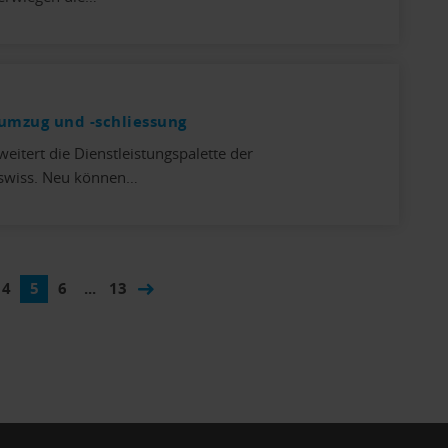
umzug und -schliessung
weitert die Dienstleistungspalette der
.swiss. Neu können…
4
5
6
...
13