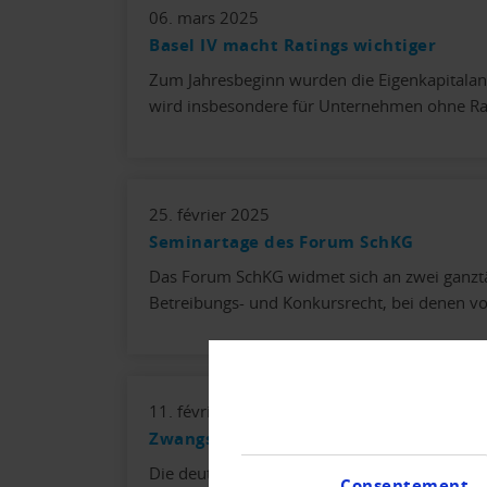
06. mars 2025
Basel IV macht Ratings wichtiger
Zum Jahresbeginn wurden die Eigenkapitalan
wird insbesondere für Unternehmen ohne Ra
25. février 2025
Seminartage des Forum SchKG
Das Forum SchKG widmet sich an zwei ganz
Betreibungs- und Konkursrecht, bei denen vo
11. février 2025
Zwangsversteigerungen, Schrottimmobi
Die deutliche Zunahme bei den Wohnimmobilie
Consentement