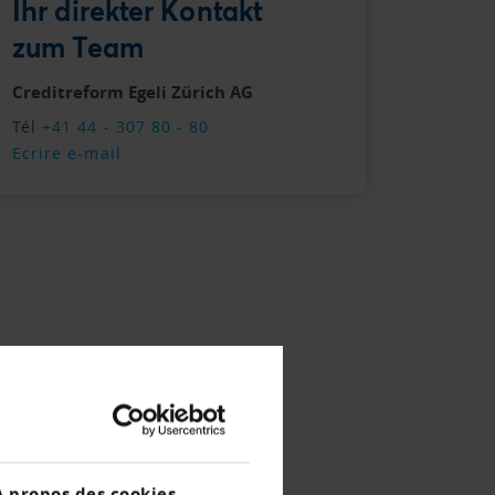
Ihr direkter Kontakt
zum Team
Creditreform Egeli Zürich AG
Tél
+41 44 - 307 80 - 80
Ecrire e-mail
À propos des cookies