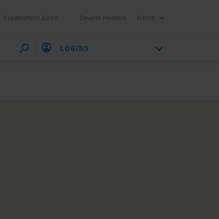
Creditreform Zurich
Devenir membre
French
LOGINS