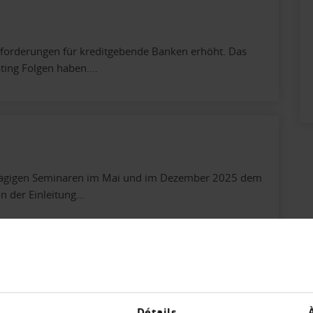
forderungen für kreditgebende Banken erhöht. Das
ting Folgen haben.…
tägigen Seminaren im Mai und im Dezember 2025 dem
n der Einleitung…
lien und kriminelle Energie
n ist ein Spiegel der schlechten Wirtschaftslage in
Détails