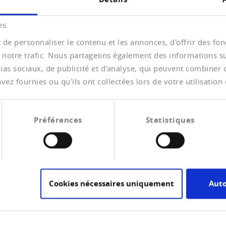
es.
de personnaliser le contenu et les annonces, d'offrir des fonc
 notre trafic. Nous partageons également des informations sur 
as sociaux, de publicité et d'analyse, qui peuvent combiner ce
n für überschuldete Personen vor
ez fournies ou qu'ils ont collectées lors de votre utilisation 
hance auf ein schuldenfreies Leben erhalten.
Préférences
Statistiques
schungsstelle KOF der ETH hat sich im Dezember
Cookies nécessaires uniquement
Auto