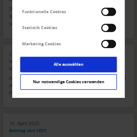
Der über die Zölle ausgetragene, von den Vereinigten
Funktionelle Cookies
Staaten losgetretene Handelskrieg mit China könnte,
sollte er länger dauern, auch die Schweizer…
Statistik Cookies
Marketing Cookies
28. April 2025
Mehr Betreibungen, Pfändungsvollzüge und
Alle auswählen
Verwertungen
Auf einen neuen Rekordstand sind im vergangenen Jahr
Nur notwendige Cookies verwenden
die Betreibungen gestiegen. Zugelegt haben auch
Pfändungsvollzüge und Verwertungen. Stark…
10. April 2025
Beitrag von IZZY