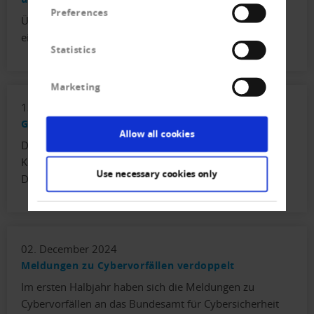
Preferences
Überschuldete Personen sollen eine zweite Chance auf
ein schuldenfreies Leben erhalten.
Statistics
Marketing
13. January 2025
Getrübte Perspektiven für 2025
Allow all cookies
Das Konjunkturbarometer der
Konjunkturforschungsstelle KOF der ETH hat sich im
Use necessary cookies only
Dezember eingetrübt.
02. December 2024
Meldungen zu Cybervorfällen verdoppelt
Im ersten Halbjahr haben sich die Meldungen zu
Cybervorfällen an das Bundesamt für Cybersicherheit