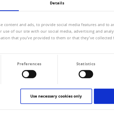
Details
usserst…
e content and ads, to provide social media features and to an
 use of our site with our social media, advertising and anal
ation that you’ve provided to them or that they’ve collected 
älfte der Bevölkerung, zählen laut Bundesamt für
 Dieser Wert…
Preferences
Statistics
nsicherheit
Konflikt im Nahen Osten bremst die leichte Erholung
lle…
Use necessary cookies only