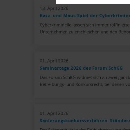
13. April 2026
Katz- und Maus-Spiel der Cyberkrimin
Cyberkriminelle lassen sich immer raffiniert
Unternehmen zu erschleichen und den Behö
01. April 2026
Seminartage 2026 des Forum SchKG
Das Forum SchKG widmet sich an zwei ganz
Betreibungs- und Konkursrecht, bei denen vo
01. April 2026
Sanierungskonkursverfahren: Ständerat
Der Ständerat ist in der Frühjahrssession de