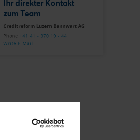
Ihr direkter Kontakt
zum Team
Creditreform Luzern Bannwart AG
Phone
+41 41 - 370 19 - 44
Write E-Mail