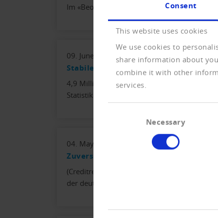
Consent
Im «Beobachter» wird dieser Entscheid als ä
This website uses cookies
We use cookies to personalis
09. June 2026
share information about your
Stabiler Schweizer Mittelstand
combine it with other inform
4,9 Millionen Personen, etwas mehr als die H
services.
Statistik zur «mittleren Einkommensgruppe».
Consent
Necessary
Selection
04. May 2026
Zuversichtlicher trotz struktureller U
(Creditreform Deutschland) Der militärische 
der deutschen Wirtschaft deutlich. Die aktue