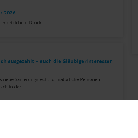
hr 2026
r erheblichem Druck.
ich ausgezahlt – auch die Gläubigerinteressen
 neue Sanierungsrecht für natürliche Personen
sich in der…
 unerfüllten Versprechen
amtschweizerischen Betreibungsauskunft beschlossen.