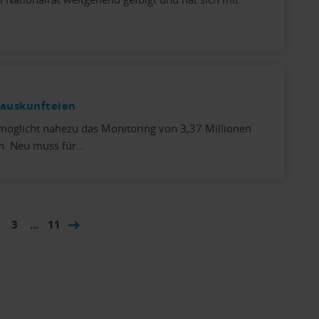
auskunfteien
möglicht nahezu das Monitoring von 3,37 Millionen
n. Neu muss für…
3
...
11