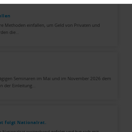
ellen
ere Methoden einfallen, um Geld von Privaten und
rden die…
tägigen Seminaren im Mai und im November 2026 dem
n der Einleitung…
 folgt Nationalrat.
m Nationalrat weitgehend gefolgt und hat sich mit