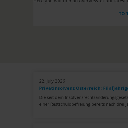
Here you will find an overview of our latest
TO 
22. July 2026
Privatinsolvenz Österreich: Fünfjähri
Die seit dem Insolvenzrechtsänderungsgesetz
einer Restschuldbefreiung bereits nach drei 