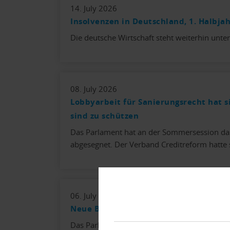
14. July 2026
Insolvenzen in Deutschland, 1. Halbja
Die deutsche Wirtschaft steht weiterhin unte
08. July 2026
Lobbyarbeit für Sanierungsrecht hat s
sind zu schützen
Das Parlament hat an der Sommersession das
abgesegnet. Der Verband Creditreform hatte 
06. July 2026
Neue Betreibungsregisterauskunft mit
Das Parlament hat die Einführung einer ges