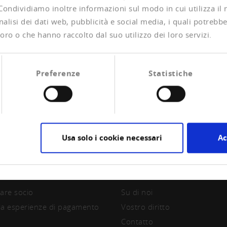
 Condividiamo inoltre informazioni sul modo in cui utilizza il 
alisi dei dati web, pubblicità e social media, i quali potrebb
oro o che hanno raccolto dal suo utilizzo dei loro servizi.
Preferenze
Statistiche
Usa solo i cookie necessari
Ac
CIAZIONE
CREDITREFORM
are socio
Su di noi
la esperienze di pagamento
Vostro diritto
Contatto