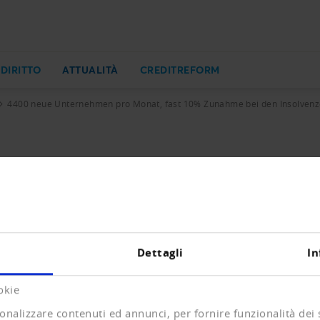
 DIRITTO
ATTUALITÀ
CREDITREFORM
4400 neue Unternehmen pro Monat, fast 10% Zunahme bei den Insolvenzen
o Monat, fast 10% Zunahme bei de
ueintragungen und Löschungen mit Vorjahresvergleich.
Dettagli
In
KB)
okie
onalizzare contenuti ed annunci, per fornire funzionalità dei