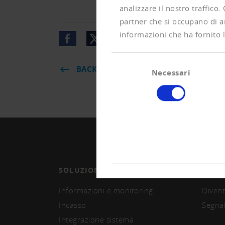
analizzare il nostro traffico.
partner che si occupano di an
informazioni che ha fornito l
Selezione
BACK
Necessari
del
consenso
SOLUZIONI
ASSO
Informazioni e monitoring
Divent
Incasso
Segna
Integrazione sistema