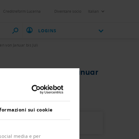
Creditreform Lucerna
Diventare socio
Italian
LOGINS
 von Januar bis Juli
n Insolvenzen von Januar
formazioni sui cookie
 social media e per