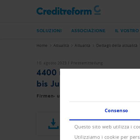
SOLUZIONI
ASSOCIAZIONE
IL VOSTRO
Home
Attualità
Attualità
Dettagli della attualità
10. agosto 2023
Pressemitteilung
4400 neue Unternehmen pr
bis Juli
Firmen- und Privat-Konkurse sowie der Ne
Consenso
Presseletter_2023_03.pdf (389 
Questo sito web utilizza i co
Utilizziamo i cookie per pers